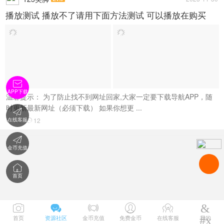
播放测试 播放不了请用下面方法测试 可以播放在购买

APP下载
温馨提示： 为了防止找不到网址回家,大家一定要下载导航APP，随
时更新最新网址（必须下载） 如果你想更 ...

在线客服
12
12



金币充值

首页





&
首页
资源社区
金币充值
免费金币
在线客服
#x
我的