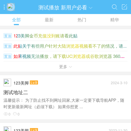
测试播放 新用户必看




全部
最新
热门
精华
123美脚金币充值没到账请看此贴
置顶
此贴关于有些用户针对大陆浏览器视频看不了的情况，请...
置顶
如果视频无法播放，请下载UC浏览器或谷歌浏览器 360浏览...
置顶
123美脚论坛推出推广用户注册和分享访问送金币（2025.1.1）
更多
置顶

123美脚
Lv.9
2024-3-10
测试地址二
温馨提示： 为了防止找不到网址回家,大家一定要下载导航APP，随
时更新最新网址（必须下载） 如果你想更 ...
0
0


123美脚
Lv.9
2023-11-30