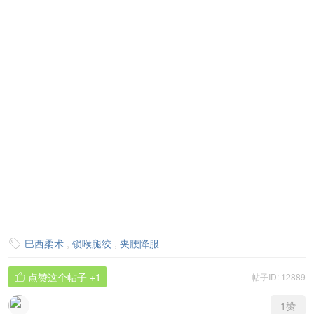
巴西柔术
,
锁喉腿绞
,
夹腰降服

点赞这个帖子
+1
帖子ID: 12889

1
赞