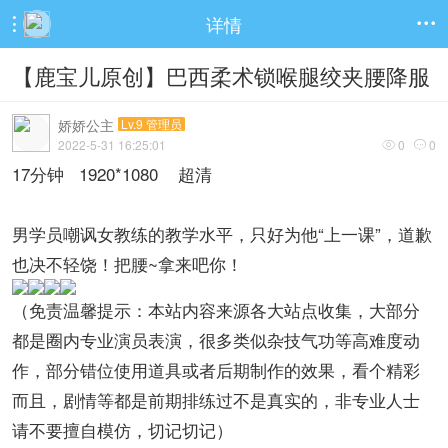
详情


【鹿宝儿原创】巴西柔术锁喉腿绞夹腰降服
娇娇公主
Lv.9 管理员
2022-5-31 16:25:01
0
0


17分钟 1920*1080 超清
男学员嘲讽女教练的教学水平，只好为他“上一课”，道歉
也决不轻饶！把腰~拿来吧你！
（免责温馨提示：本站内容来源各大站点收集，大部分
都是圈内专业演员表演，很多类似杂技气功等高难度动
作，部分错位使用道具或者后期制作的效果，看个精彩
而且，剧情等都是前期排练过不是真实的，非专业人士
请不要擅自模仿，切记切记）