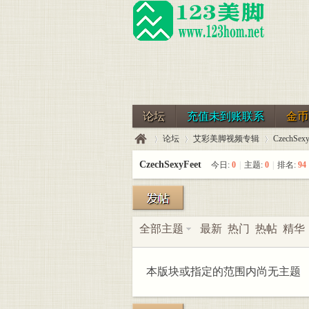
论坛
充值未到账联系
金币
论坛
艾彩美脚视频专辑
CzechSexy
CzechSexyFeet
今日:
0
|
主题:
0
|
排名:
94
123
»
›
›
全部主题
最新
热门
热帖
精华
本版块或指定的范围内尚无主题