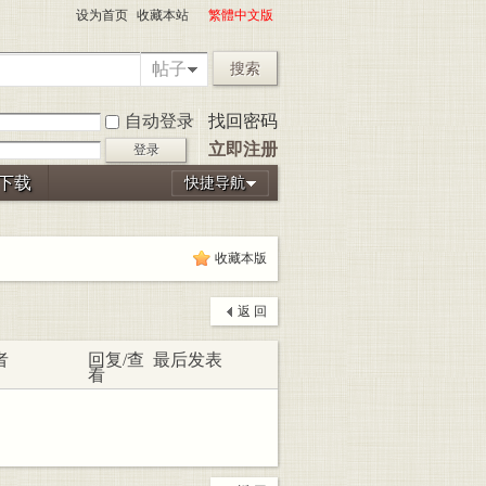
设为首页
收藏本站
繁體中文版
帖子
搜索
自动登录
找回密码
立即注册
登录
P下载
快捷导航
收藏本版
返 回
者
回复/查
最后发表
看