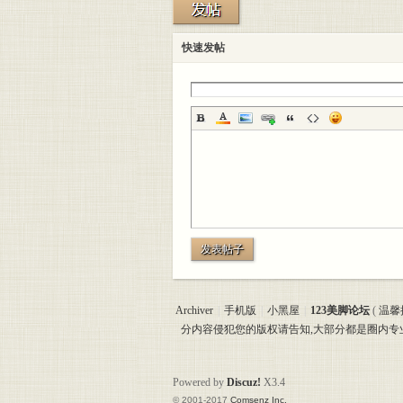
美脚
快速发帖
论坛
发表帖子
Archiver
|
手机版
|
小黑屋
|
123美脚论坛
(
温馨
分内容侵犯您的版权请告知,大部分都是圈内
Powered by
Discuz!
X3.4
© 2001-2017
Comsenz Inc.